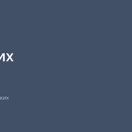
их
ких